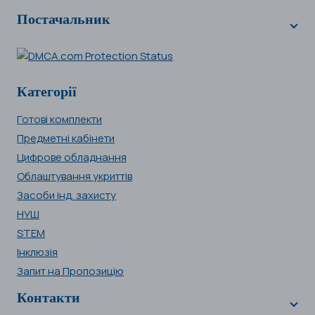
Постачальник
Категорії
Готові комплекти
Предметні кабінети
Цифрове обладнання
Облаштування укриттів
Засоби інд. захисту
НУШ
STEM
Інклюзія
Запит на Пропозицію
Контакти