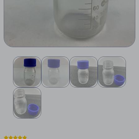




