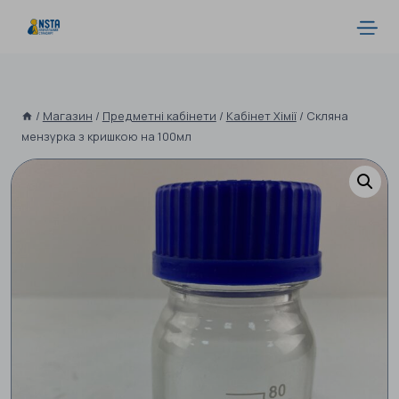
/
Магазин
/
Предметні кабінети
/
Кабінет Хімії
/
Скляна
мензурка з кришкою на 100мл