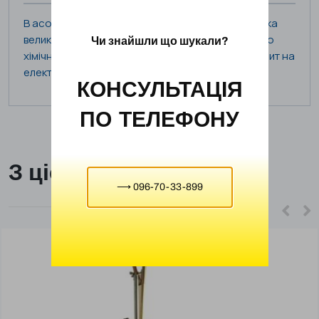
В асортименті доступно під замовлення поставка
великої кількості різноманітного лабораторного
Чи знайшли що шукали?
хімічного посуду – телефонуйте чи напишіть запит на
електронну пошту!
КОНСУЛЬТАЦІЯ
ПО ТЕЛЕФОНУ
З цієї ж категорії
⟶ 096-70-33-899