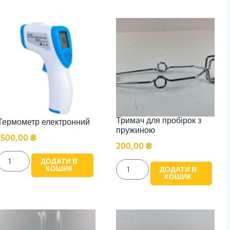
Тримач для пробірок з
Термометр електронний
пружиною
1500,00
₴
200,00
₴
ДОДАТИ В
КОШИК
ДОДАТИ В
КОШИК