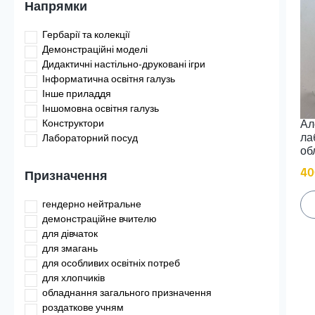
Напрямки
Гербарії та колекції
Демонстраційні моделі
Дидактичні настільно-друковані ігри
Інформатична освітня галузь
Інше приладдя
Іншомовна освітня галузь
Конструктори
Ал
ла
Лабораторний посуд
об
Лабораторні прилади
Математична освітня галузь
40
Призначення
Меблі
Мистецька освітня галузь
гендерно нейтральне
Мікропрепарати та реактиви
демонстраційне вчителю
Мовно-літературна освітня галузь
для дівчаток
Навчальні набори
для змагань
Основне в кожен клас
для особливих освітніх потреб
Природнича освітня галузь
для хлопчиків
Робототехніка
обладнання загального призначення
Соціальна і здоров'язбережна освітня галузь
роздаткове учням