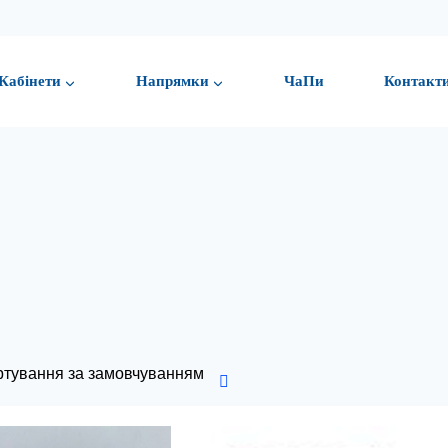
Кабінети
Напрямки
ЧаПи
Контакт