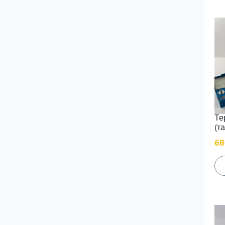
Те
(т
68