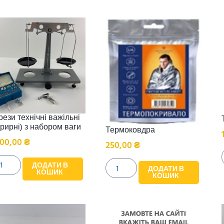
рези технічні важільні
арирні) з набором ваги
Термоковдра
00,00
₴
250,00
₴
ДОДАТИ В
ДОДАТИ В
КОШИК
КОШИК