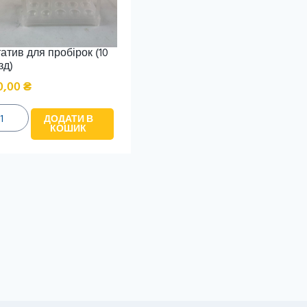
атив для пробірок (10
зд)
0,00
₴
ДОДАТИ В
КОШИК