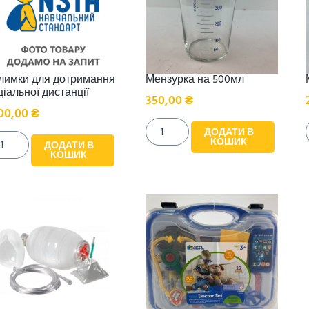
лимки для дотримання
Мензурка на 500мл
ціальної дистанції
350,00
₴
00,00
₴
ДОДАТИ В
КОШИК
ДОДАТИ В
КОШИК