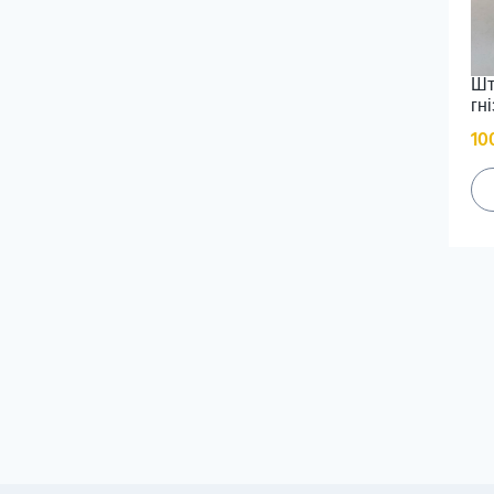
Шт
гні
10