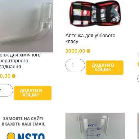
Аптечка для учбового
класу
3000,00
₴
онж для хімічного
бораторного
ДОДАТИ В
ладнання
КОШИК
0,00
₴
ДОДАТИ В
КОШИК