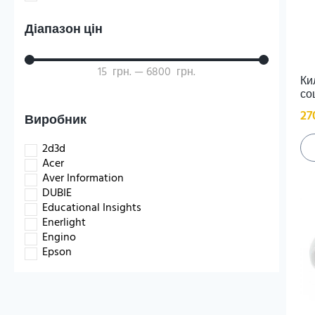
Стенди
Технологічна освітня галузь
Діапазон цін
Фізкультурна освітня галузь
Я досліджую світ (НУШ)
15
грн.
—
6800
грн.
Ки
со
27
Виробник
2d3d
Acer
Aver Information
DUBIE
Educational Insights
Enerlight
Engino
Epson
Gucbir
hand2mind
HP
IQBoard