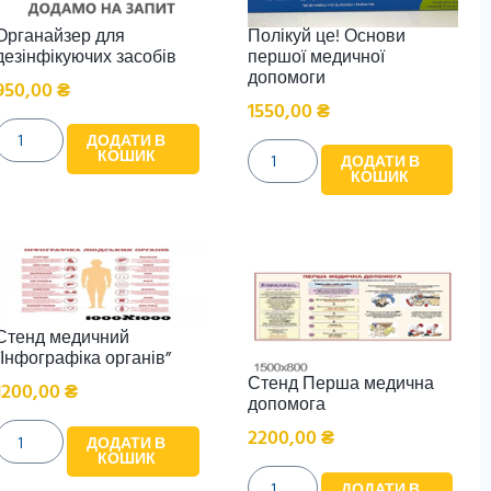
Органайзер для
Полікуй це! Основи
дезінфікуючих засобів
першої медичної
допомоги
950,00
₴
1550,00
₴
ДОДАТИ В
КОШИК
ДОДАТИ В
КОШИК
Стенд медичний
“Інфографіка органів”
Стенд Перша медична
1200,00
₴
допомога
2200,00
₴
ДОДАТИ В
КОШИК
ДОДАТИ В