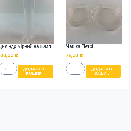
Циліндр мірний на 50мл
Чашка Петрі
100,00
₴
75,00
₴
ДОДАТИ В
ДОДАТИ В
КОШИК
КОШИК