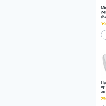
Jackery
Мі
keyestudio
ле
kidsbits
(В
Lanor
Learning Resources
39
LEGO
Makeblock
Mozaik
Pitsco
TeKo
Varta
Vernier
ViewPlus Technologies
Wange
XYZ printing
Навчальний Стандарт
Пр
ар
ав
25