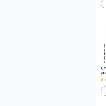
Ст
до
80