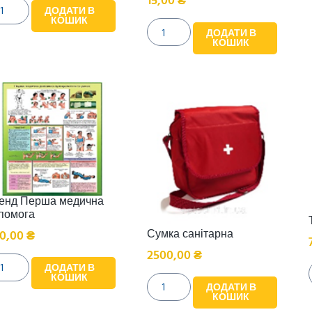
15,00
₴
ДОДАТИ В
КОШИК
ДОДАТИ В
КОШИК
енд Перша медична
помога
Сумка санітарна
0,00
₴
2500,00
₴
ДОДАТИ В
КОШИК
ДОДАТИ В
КОШИК