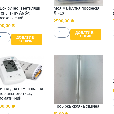
шок ручної вентиляції
Моя майбутня професія
гень (типу Амбу)
Лікар
исокоякісний...
2500,00
₴
00,00
₴
ДОДАТИ В
КОШИК
ДОДАТИ В
КОШИК
илад для вимірювання
теріального тиску
томатичний
00,00
₴
Пробірка скляна хімічна