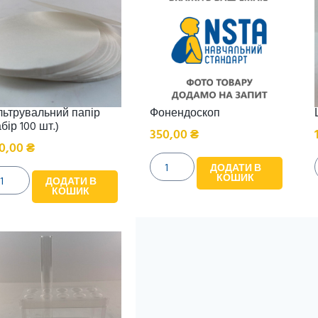
льтрувальний папір
Фонендоскоп
бір 100 шт.)
350,00
₴
0,00
₴
ДОДАТИ В
КОШИК
ДОДАТИ В
КОШИК