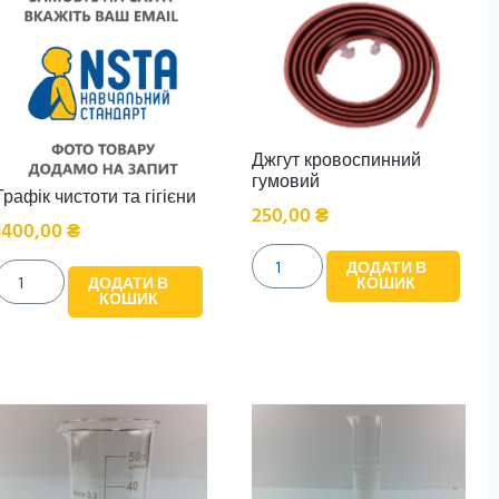
Джгут кровоспинний
гумовий
Графік чистоти та гігієни
250,00
₴
1400,00
₴
ДОДАТИ В
КОШИК
ДОДАТИ В
КОШИК