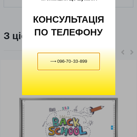
КОНСУЛЬТАЦІЯ
ПО ТЕЛЕФОНУ
З цієї ж категорії
⟶ 096-70-33-899