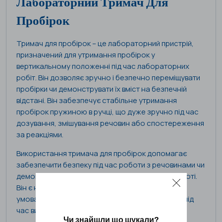
Лабораторний Тримач Для
Пробірок
Тримач для пробірок – це лабораторний пристрій,
призначений для утримання пробірок у
вертикальному положенні під час лабораторних
робіт. Він дозволяє зручно і безпечно переміщувати
пробірки чи демонструвати їх вміст на безпечній
відстані. Він забезпечує стабільне утримання
пробірок пружиною в ручці, що дуже зручно під час
дозування, змішування речовин або спостереження
за реакціями.
Використання тримача для пробірок допомагає
забезпечити безпеку під час роботи з речовинами чи
демонстраційними об’єктами та зручність в роботі.
Він є незамінним інструментом у лабораторних
умовах для маніпулячцій й організації пробірок під
час виконання дослідів і аналізу.
Чи знайшли що шукали?