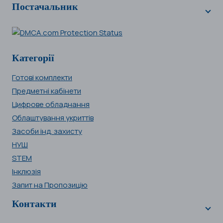
Постачальник
Категорії
Готові комплекти
Предметні кабінети
Цифрове обладнання
Облаштування укриттів
Засоби інд. захисту
НУШ
STEM
Інклюзія
Запит на Пропозицію
Контакти