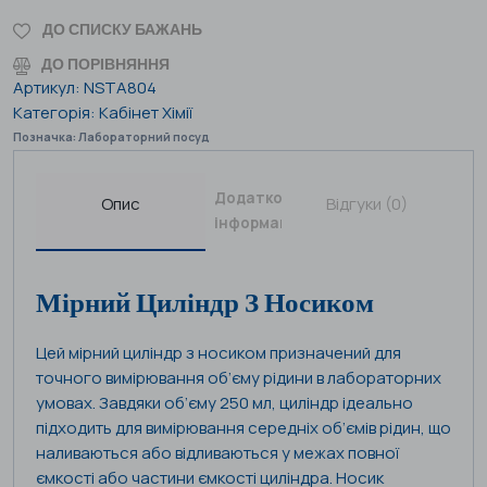
ДО СПИСКУ БАЖАНЬ
ДО ПОРІВНЯННЯ
Артикул:
NSTA804
Категорія:
Кабінет Хімії
Позначка:
Лабораторний посуд
Додаткова
Опис
Відгуки (0)
інформація
Мірний Циліндр З Носиком
Цей мірний циліндр з носиком призначений для
точного вимірювання об’єму рідини в лабораторних
умовах. Завдяки об’єму 250 мл, циліндр ідеально
підходить для вимірювання середніх об’ємів рідин, що
наливаються або відливаються у межах повної
ємкості або частини ємкості циліндра. Носик