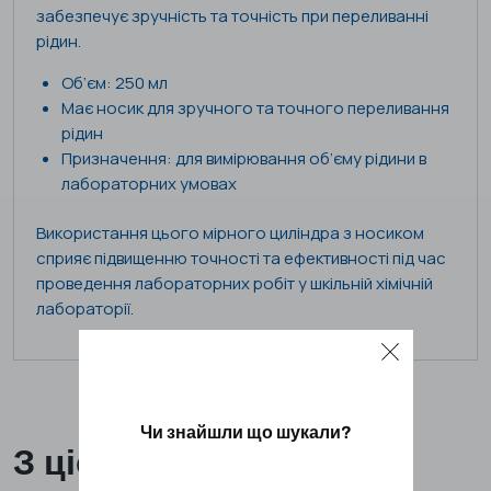
забезпечує зручність та точність при переливанні
рідин.
Об’єм: 250 мл
Має носик для зручного та точного переливання
рідин
Призначення: для вимірювання об’єму рідини в
лабораторних умовах
Використання цього мірного циліндра з носиком
сприяє підвищенню точності та ефективності під час
проведення лабораторних робіт у шкільній хімічній
лабораторії.
Чи знайшли що шукали?
З цієї ж категорії