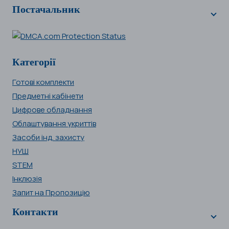
Постачальник
Категорії
Готові комплекти
Предметні кабінети
Цифрове обладнання
Облаштування укриттів
Засоби інд. захисту
НУШ
STEM
Інклюзія
Запит на Пропозицію
Контакти