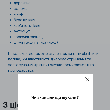
деревина
солома
торф
буре вугілля
кам’яне вугілля
антрацит
горючий сланець
штучні види палива (кокс)
Ця колекція допоможе студентам вивчити різні види
палива, їхні властивості, джерела отримання та
застосування в різних галузях промисловості та
господарства.
Чи знайшли що шукали?
З цієї ж категорії