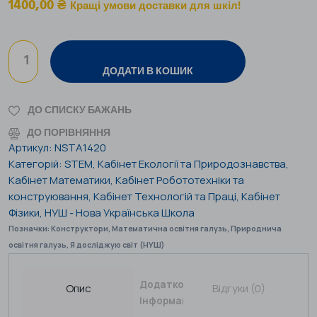
1400,00
₴
Кращі умови доставки для шкіл!
ДОДАТИ В КОШИК
ДО СПИСКУ БАЖАНЬ
ДО ПОРІВНЯННЯ
Артикул:
NSTA1420
Категорій:
STEM
,
Кабінет Екології та Природознавства
,
Кабінет Математики
,
Кабінет Робототехніки та
конструювання
,
Кабінет Технологій та Праці
,
Кабінет
Фізики
,
НУШ - Нова Українська Школа
Позначки:
Конструктори
,
Математична освітня галузь
,
Природнича
освітня галузь
,
Я досліджую світ (НУШ)
Додаткова
Опис
Відгуки (0)
інформація