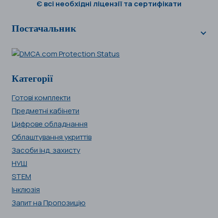
Є всі необхідні ліцензії та сертифікати
Постачальник
Категорії
Готові комплекти
Предметні кабінети
Цифрове обладнання
Облаштування укриттів
Засоби інд. захисту
НУШ
STEM
Інклюзія
Запит на Пропозицію