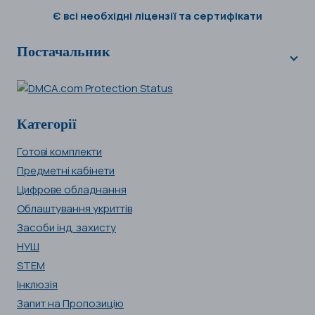
Є всі необхідні ліцензії та сертифікати
Постачальник
Категорії
Готові комплекти
Предметні кабінети
Цифрове обладнання
Облаштування укриттів
Засоби інд. захисту
НУШ
STEM
Інклюзія
Запит на Пропозицію