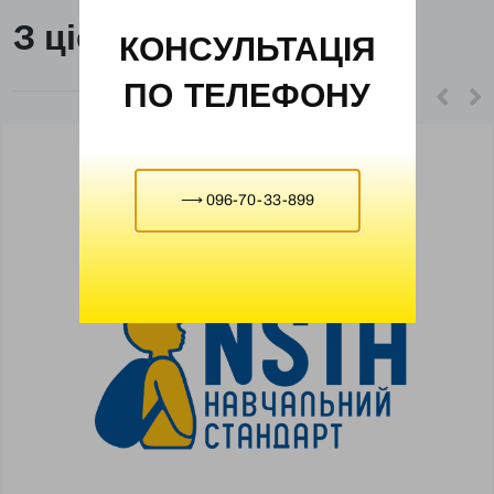
З цієї ж категорії
КОНСУЛЬТАЦІЯ
ПО ТЕЛЕФОНУ
⟶ 096-70-33-899