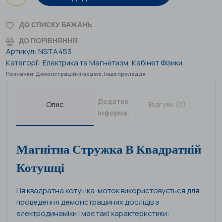
ДО СПИСКУ БАЖАНЬ
ДО ПОРІВНЯННЯ
Артикул:
NSTA453
Категорії:
Електрика та Магнетизм
,
Кабінет Фізики
Позначки:
Демонстраційні моделі
,
Інше приладдя
Додаткова
Опис
Відгуки (0)
інформація
Магнітна Стружка В Квадратній
Котушці
Ця квадратна котушка-моток використовується для
проведення демонстраційних дослідів з
електродинаміки і має такі характеристики: