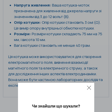
Напруга живлення:
Ваша котушка-моток
призначена для живлення від джерела напруги зі
значенням від 3 до 12 вольт (В).
Опір котушки:
Опір котушки становить 3 омі (Ω).
Це вимір опору внутрішньої обмотки котушки.
Розміри:
Розміри котушки складають 75 мм на 75
мм, і висота 10 мм.
Вага котушки становить не менше 40 грам.
Ця котушка може використовуватися для створення
електромагнітного поля, вивчення взаємодії
магнітного поля та електричного струму, а також
для дослідження інших аспектів електродинаміки.
Вона може бути частиною лабораторних дослідів та
експериментів у кабінеті фізики.
Чи знайшли що шукали?