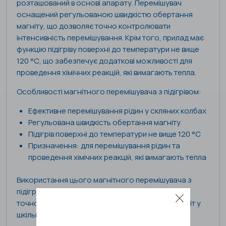
розташований в основі апарату. Перемішувач
оснащений регульованою швидкістю обертання
магніту, що дозволяє точно контролювати
інтенсивність перемішування. Крім того, прилад має
функцію підігріву поверхні до температури не вище
120 °С, що забезпечує додаткові можливості для
проведення хімічних реакцій, які вимагають тепла.
Особливості магнітного перемішувача з підігрівом:
Ефективне перемішування рідин у скляних колбах
Регульована швидкість обертання магніту
Підігрів поверхні до температури не вище 120 °С
Призначення: для перемішування рідин та
проведення хімічних реакцій, які вимагають тепла
Використання цього магнітного перемішувача з
підігрівом сприяє підвищенню ефективності та
точності під час проведення лабораторних робіт у
шкільній хімічній лабораторії.