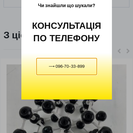
Чи знайшли що шукали?
КОНСУЛЬТАЦІЯ
З цієї ж категорії
ПО ТЕЛЕФОНУ
⟶ 096-70-33-899