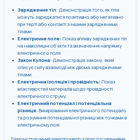
Зарядження тіл:
Демонстрація того, як тіла
можуть заряджатися позитивно або негативно
при терті або контакті з іншими зарядженими
тілами.
Електричне поле:
Показ впливу заряджених тіл
на навколишні об’єкти та визначення напрямку
електричного поля.
Закон Кулона:
Демонстрація закону, який
описує силу взаємодії між двома зарядженими
тілами.
Електрична ізоляція і провідність:
Показ
властивостей матеріалів щодо провідності
електричного струму.
Електричний потенціал і потенціальна
різниця:
Вимірювання електричного потенціалу
та розуміння потенціальної різниці між точками в
електричному полі.
Демонстраційний електрометр з пристосуваннями