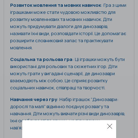
Розвиток мовлення та мовних навичок
: Гра з цими
іграшками може стати чудовою можливістю для
розвитку мовленнєвих та мовних навичок. Діти
можуть придумувати діалоги для динозаврів,
називати їхні види, розповідати історії. Це допомагає
розширити словниковий запас та практикувати
мовлення.
Соціальна та рольова гра
: Ці іграшки можуть бути
використані для рольових та сюжетних ігор. Діти
можуть грати у вигадані сценарії, де динозаври
взаємодіють між собою. Це сприяє розвитку
соціальних навичок, співпраці та творчості.
Навчання через гру
: Набір іграшок “Динозаври:
дорослі та малі” відмінно поєднує розвагу та
навчання. Діти можуть вивчати різні види динозаврів,
їхні особливості та звички, не відчуваючи
нав’язливого навчання.