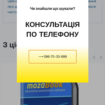
Цей набір іграшок дозволить дітям поглибити знання
про динозаврів, розвинути уяву та творчість, а також
Чи знайшли що шукали?
насолодитися захоплюючою грою.
КОНСУЛЬТАЦІЯ
ПО ТЕЛЕФОНУ
З цієї ж категорії
⟶ 096-70-33-899