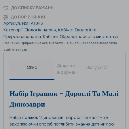
ДО СПИСКУ БАЖАНЬ
ДО ПОРІВНЯННЯ
Артикул:
NSTA1043
Категорії:
Біологія тварин
,
Кабінет Екології та
Природознавства
,
Кабінет Образотворчого мистецтва
Позначки:
Природнича освітня галузь
,
Соціальна і здоров'язбережна
освітня галузь
Додаткова
Опис
Відгуки (0)
інформація
Набір Іграшок – Дорослі Та Малі
Динозаври
Набір іграшок “Динозаври: дорослі та малі” – це
захоплюючий спосіб поглибити знання дитини про