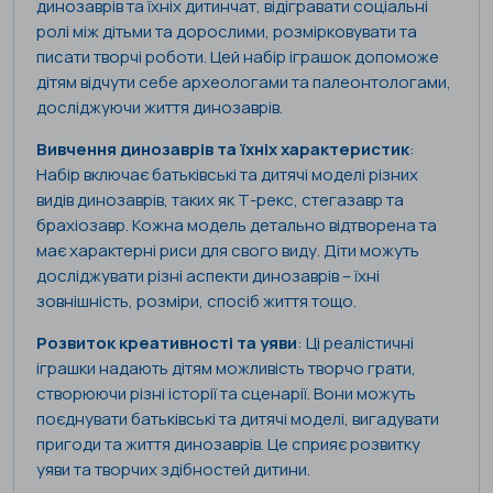
динозаврів та їхніх дитинчат, відігравати соціальні
ролі між дітьми та дорослими, розмірковувати та
писати творчі роботи. Цей набір іграшок допоможе
дітям відчути себе археологами та палеонтологами,
досліджуючи життя динозаврів.
Вивчення динозаврів та їхніх характеристик
:
Набір включає батьківські та дитячі моделі різних
видів динозаврів, таких як Т-рекс, стегазавр та
брахіозавр. Кожна модель детально відтворена та
має характерні риси для свого виду. Діти можуть
досліджувати різні аспекти динозаврів – їхні
зовнішність, розміри, спосіб життя тощо.
Розвиток креативності та уяви
: Ці реалістичні
іграшки надають дітям можливість творчо грати,
створюючи різні історії та сценарії. Вони можуть
поєднувати батьківські та дитячі моделі, вигадувати
пригоди та життя динозаврів. Це сприяє розвитку
уяви та творчих здібностей дитини.