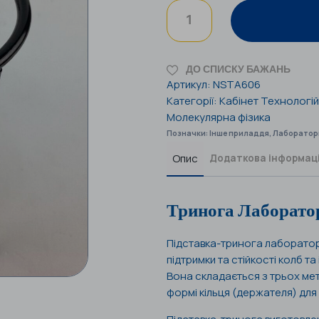
ДО СПИСКУ БАЖАНЬ
Артикул:
NSTA606
Категорії:
Кабінет Технологій
Молекулярна фізика
Позначки:
Інше приладдя
,
Лаборатор
Опис
Додаткова інформац
Тринога Лаборатор
Підставка-тринога лаборатор
підтримки та стійкості колб т
Вона складається з трьох мет
формі кільця (держателя) для