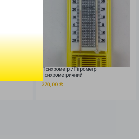
джерела
Психрометр / Гігрометр
статичний
психрометричний
270,00
₴