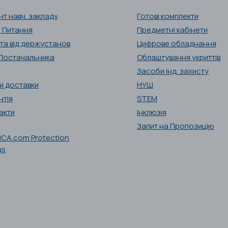
нт навч. закладу
Готові комплекти
і Питання
Предметні кабінети
та від держустанов
Цифрове обладнання
Постачальника
Облаштування укриттів
Засоби інд. захисту
и доставки
НУШ
нтія
STEM
акти
Інклюзія
Запит на Пропозицію