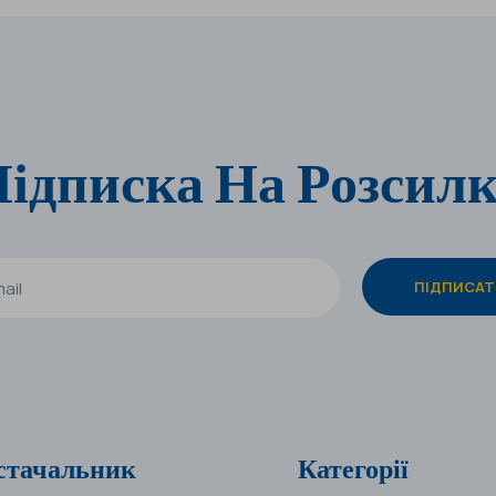
ідписка На Розсил
стачальник
Категорії