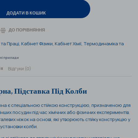
ДОДАТИ В КОШИК
ДО ПОРІВНЯННЯ
 та Праці
,
Кабінет Фізики
,
Кабінет Хімії
,
Термодинаміка та
ні прилади
Відгуки (0)
ія
на, Підставка Під Колби
на є спеціальною стійкою конструкцією, призначеною для
а інших посудин під час хімічних або фізичних експериментів.
алевих ніжок на основі, які утворюють стійку конструкцію у
 установки колби.