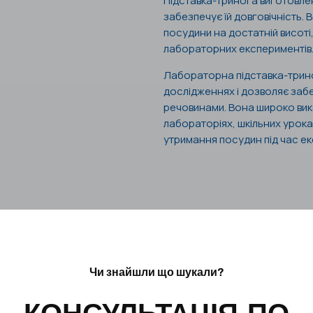
Підставка-тринога виготовлена
забезпечує їй довговічність. 
посудини на достатній висоті
лабораторних експериментів
Лабораторна підставка-трин
дослідженнях і дозволяє забез
речовинами. Вона широко вико
лабораторіях, шкільних урока
утримання посудин під час ек
Чи знайшли що шукали?