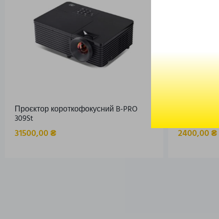
Проєктор короткофокусний B-PRO
Комбінован
309St
штатив Ш
31500,00
₴
2400,00
₴