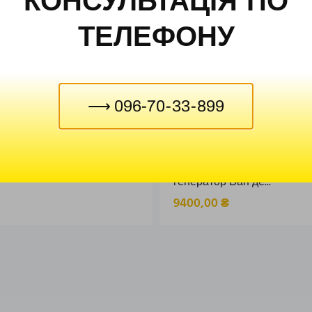
КОНСУЛЬТАЦІЯ ПО
ТЕЛЕФОНУ
⟶ 096-70-33-899
ий лабораторний хімічний
Високовольтні механічні 
ХЛ
(демонстраційні) Електро
генератор Ван де...
9400,00
₴