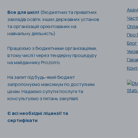
Акау
Все для шкіл!
(бюджетних та приватних
Част
закладів освіти, інших державних установ
та організацій орієнтованих на
Опла
навчальну діяльність)
Про 
Блог
Працюємо з бюджетними організаціями,
Умов
в тому числі і через тендерну процедуру
Гара
на майданчику Prozorro.
Конт
На запит під будь-який бюджет
запропонуємо максимум по доступним
цінам. Надаємо супутні послуги та
консультуємо з питань закупівлі.
Є всі необхідні ліцензії та
сертифікати