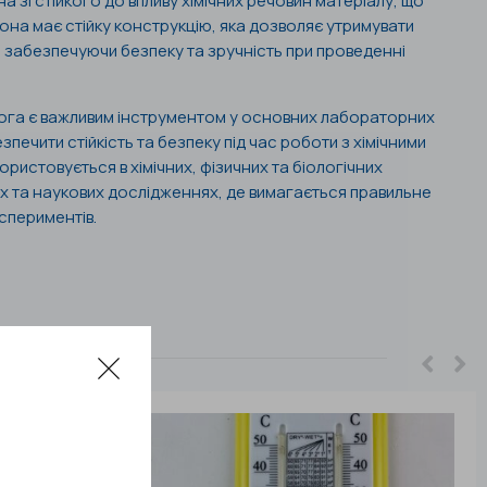
 зі стійкого до впливу хімічних речовин матеріалу, що
Вона має стійку конструкцію, яка дозволяє утримувати
, забезпечуючи безпеку та зручність при проведенні
.
ога є важливим інструментом у основних лабораторних
печити стійкість та безпеку під час роботи з хімічними
ристовується в хімічних, фізичних та біологічних
х та наукових дослідженнях, де вимагається правильне
спериментів.