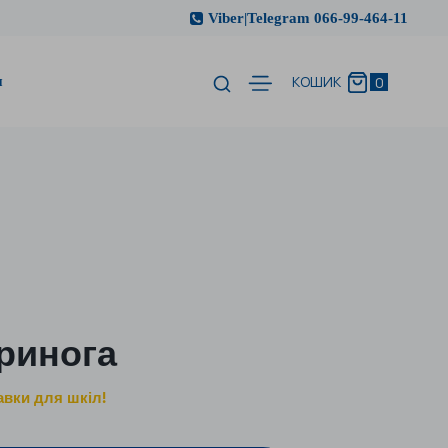
Viber|Telegram 066-99-464-11
и
0
КОШИК
тринога
авки для шкіл!