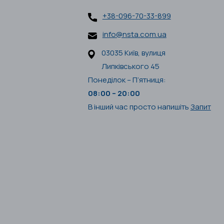
+38-096-70-33-899
info@nsta.com.ua
03035 Київ, вулиця
Липківського 45
Понеділок – П’ятниця:
08:00 – 20:00
В інший час просто напишіть
Запит