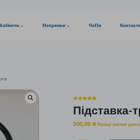
Кабінети
Напрямки
ЧаПи
Контакт
ога





Підставка-
500,00
₴
Кращі умови дост