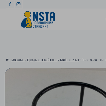
/
Магазин
/
Предметні кабінети
/
Кабінет Хімії
/
Підставка-трин