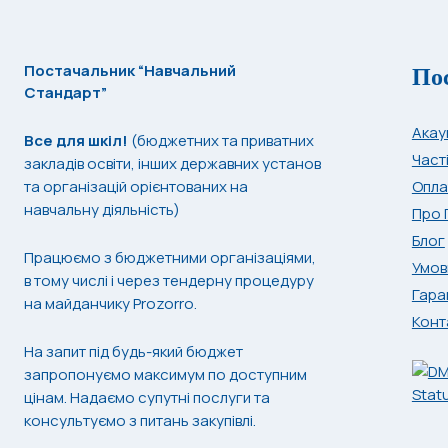
По
Постачальник “Навчальний
Стандарт”
Акау
Все для шкіл!
(бюджетних та приватних
Част
закладів освіти, інших державних установ
та організацій орієнтованих на
Опла
навчальну діяльність)
Про 
Блог
Працюємо з бюджетними організаціями,
Умов
в тому числі і через тендерну процедуру
Гара
на майданчику Prozorro.
Конт
На запит під будь-який бюджет
запропонуємо максимум по доступним
цінам. Надаємо супутні послуги та
консультуємо з питань закупівлі.