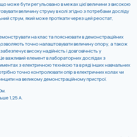
 що може бути регульовано в межах цієї величини з високою
вувати величину струму в колі згідно з потребами досліду
ний струм, який може протікати через цей реостат,
демонструвати на клас та пояснювати в демонстраційних
 дозволяють точно налаштовувати величину опору, а також
забезпечує високу надійність і довговічність у
е важливий елемент в лабораторних дослідах з
ментах з електричною технікою та в ряді інших навчальних
отрібно точно контролювати опір в електричних колах чи
инципи на великому демонстраційному пристрої.
Ом.
ьше 1,25 А.