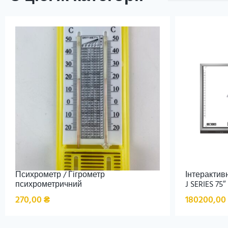
Психрометр / Гігрометр
Інтерактив
психрометричний
J SERIES 75″
270,00
₴
180200,00