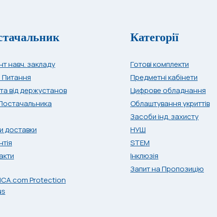
стачальник
Категорії
нт навч. закладу
Готові комплекти
і Питання
Предметні кабінети
та від держустанов
Цифрове обладнання
Постачальника
Облаштування укриттів
Засоби інд. захисту
и доставки
НУШ
нтія
STEM
акти
Інклюзія
Запит на Пропозицію