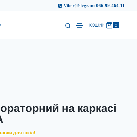
Viber|Telegram 066-99-464-11
и
0
КОШИК
ораторний на каркасі
А
тавки для шкіл!