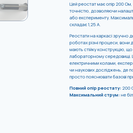
Цей реостат має опір 200 Ом,
точністю, дозволяючи налашто
або експерименту. Максималь
складає 1,25 А.
Реостати на каркасі зручно 
роботах різні процеси, вони
мають стійку конструкцію, що 
лабораторному середовищі. Ц
електричними колами, експери
чи наукових досліджень, де п
просто пояснювати базові пр
Повний опір реостату:
200 
Максимальний струм:
не біл