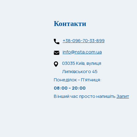
Контакти
+38-096-70-33-899
info@nsta.com.ua
03035 Київ, вулиця
Липківського 45
Понеділок – П’ятниця:
08:00 – 20:00
В інший час просто напишіть
Запит