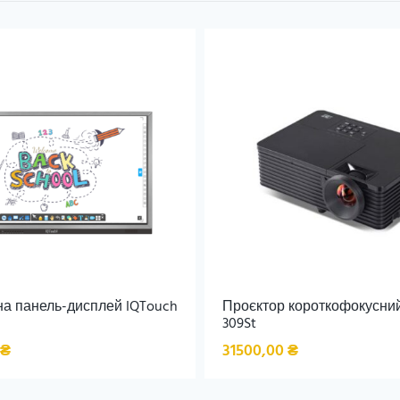
на панель-дисплей IQTouch
Проєктор короткофокусни
309St
₴
31500,00
₴