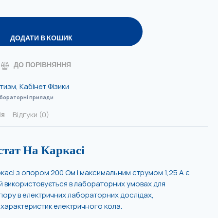
ДОДАТИ В КОШИК
ДО ПОРІВНЯННЯ
етизм
,
Кабінет Фізики
бораторні прилади
Відгуки (0)
ія
тат На Каркасі
асі з опором 200 Ом і максимальним струмом 1,25 А є
й використовується в лабораторних умовах для
ору в електричних лабораторних дослідах,
 характеристик електричного кола.