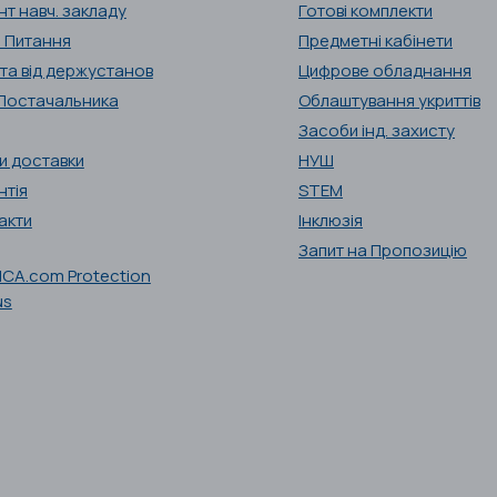
нт навч. закладу
Готові комплекти
і Питання
Предметні кабінети
та від держустанов
Цифрове обладнання
Постачальника
Облаштування укриттів
Засоби інд. захисту
и доставки
НУШ
нтія
STEM
акти
Інклюзія
Запит на Пропозицію