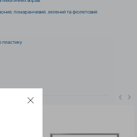
атематичних вправ.
воний, помаранчевий, зелений та фіолетовий.
о пластику