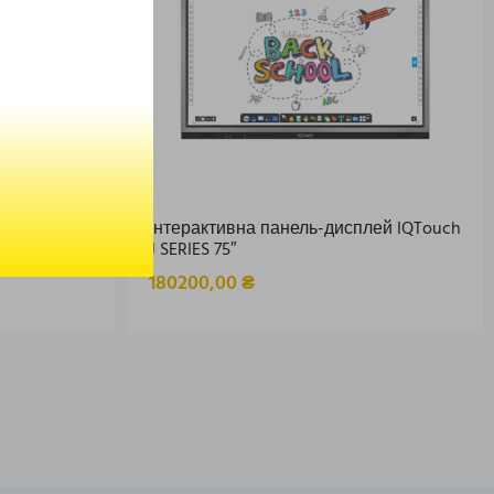
Інтерактивна панель-дисплей IQTouch
J SERIES 75″
180200,00
₴