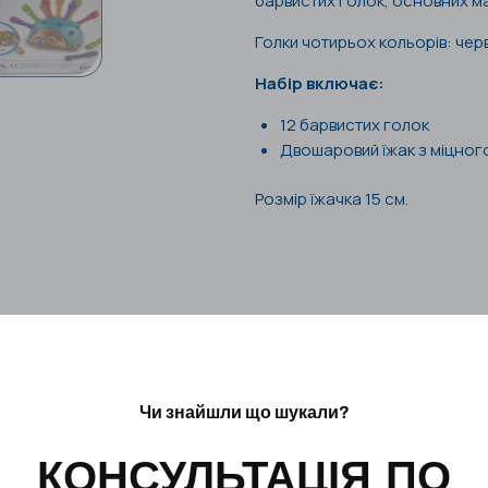
барвистих голок, основних м
Голки чотирьох кольорів: чер
Набір включає:
12 барвистих голок
Двошаровий їжак з міцног
Розмір їжачка 15 см.
Чи знайшли що шукали?
КОНСУЛЬТАЦІЯ ПО