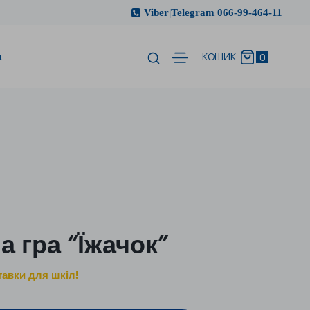
Viber|Telegram 066-99-464-11
и
0
КОШИК
 гра “Їжачок”
тавки для шкіл!