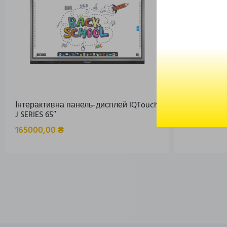
Інтерактивна панель-дисплей IQTouch
Карта Світ
J SERIES 65″
95,00
₴
165000,00
₴