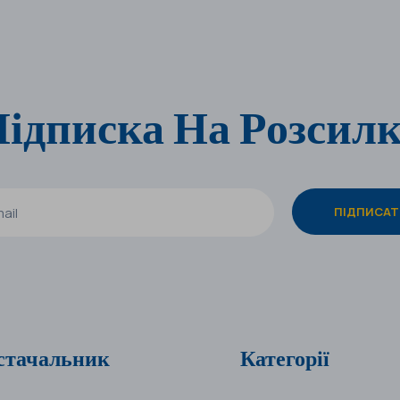
ідписка На Розсил
стачальник
Категорії