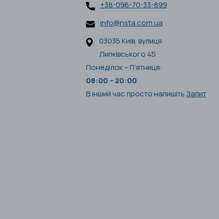
+38-096-70-33-899
info@nsta.com.ua
03035 Київ, вулиця
Липківського 45
Понеділок – П’ятниця:
08:00 – 20:00
В інший час просто напишіть
Запит