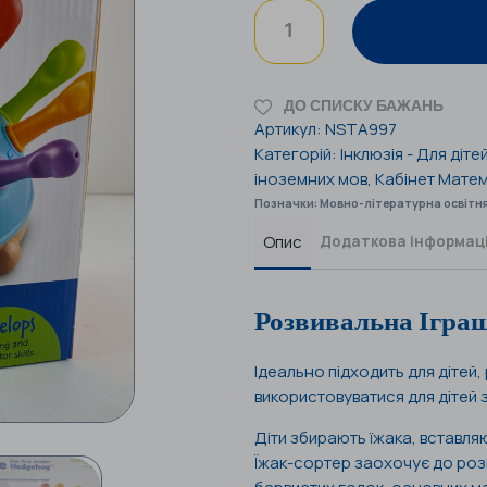
ДО СПИСКУ БАЖАНЬ
Артикул:
NSTA997
Категорій:
Інклюзія - Для діте
іноземних мов
,
Кабінет Мате
Позначки:
Мовно-літературна освітня
Опис
Додаткова інформац
Розвивальна Ігра
Ідеально підходить для дітей
використовуватися для дітей 
Діти збирають їжака, вставля
Їжак-сортер заохочує до роз