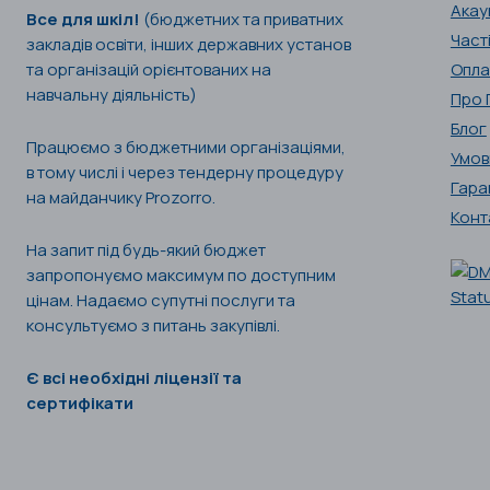
Акау
Все для шкіл!
(бюджетних та приватних
Част
закладів освіти, інших державних установ
та організацій орієнтованих на
Опла
навчальну діяльність)
Про 
Блог
Працюємо з бюджетними організаціями,
Умов
в тому числі і через тендерну процедуру
Гара
на майданчику Prozorro.
Конт
На запит під будь-який бюджет
запропонуємо максимум по доступним
цінам. Надаємо супутні послуги та
консультуємо з питань закупівлі.
Є всі необхідні ліцензії та
сертифікати