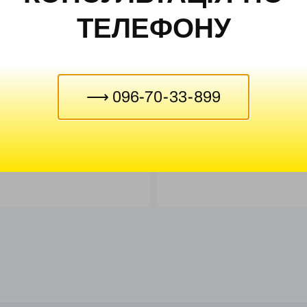
ТЕЛЕФОНУ
⟶ 096-70-33-899
у дитяча
Рельєф морського дна
5100,00
₴