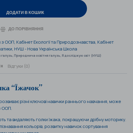
ДОДАТИ В КОШИК
ДО ПОРІВНЯННЯ
й з ООП
,
Кабінет Екології та Природознавства
,
Кабінет
матики
,
НУШ - Нова Українська Школа
 галузь
,
Природнича освітня галузь
,
Я досліджую світ (НУШ)
Відгуки (0)
ія
шка “Їжачок”
, розвиває різні ключові навички раннього навчання, може
з ООП.
ють та видаляють голки їжака, покращуючи дрібну моторику.
пізнавання кольорів, розвитку навичок сортування