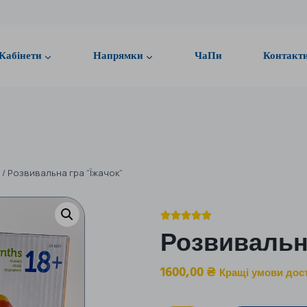
Кабінети
Напрямки
ЧаПи
Контакт
/
Розвивальна гра “Їжачок”





Розвивальна
1600,00
₴
Кращі умови дос