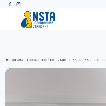
/
Магазин
/
Предметні кабінети
/
Кабінет Біології
/
Біологія тв