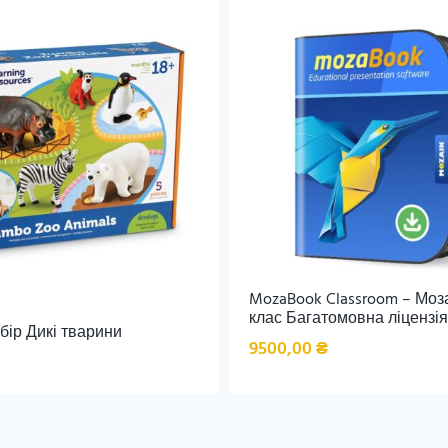
MozaBook Classroom – Моз
клас Багатомовна ліцензія.
бір Дикі тварини
9500,00
₴