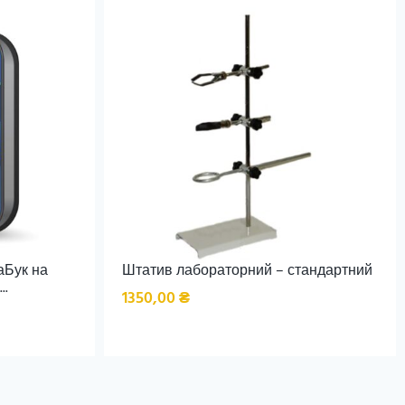
аБук на
Штатив лабораторний – стандартний
..
1350,00
₴