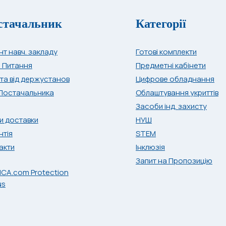
стачальник
Категорії
нт навч. закладу
Готові комплекти
і Питання
Предметні кабінети
та від держустанов
Цифрове обладнання
Постачальника
Облаштування укриттів
Засоби інд. захисту
и доставки
НУШ
нтія
STEM
акти
Інклюзія
Запит на Пропозицію