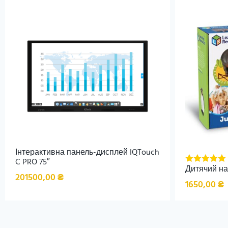
Інтерактивна панель-дисплей IQTouch
C PRO 75″
Дитячий на
Оцінено в
201500,00
₴
5.00
з 5
1650,00
₴