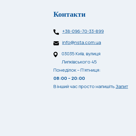
Контакти
+38-096-70-33-899
info@nsta.com.ua
03035 Київ, вулиця
Липківського 45
Понеділок – П’ятниця:
08:00 – 20:00
В інший час просто напишіть
Запит