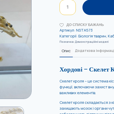
ДО СПИСКУ БАЖАНЬ
Артикул:
NSTA573
Категорії:
Біологія тварин
,
Каб
Позначка:
Демонстраційні моделі
Опис
Додаткова інформац
Хордові – Скелет 
Скелет кроля – це система кіс
функції, включаючи захист вну
важливих елементів.
Скелет кроля складається з кі
захищають мозок і органи чуття