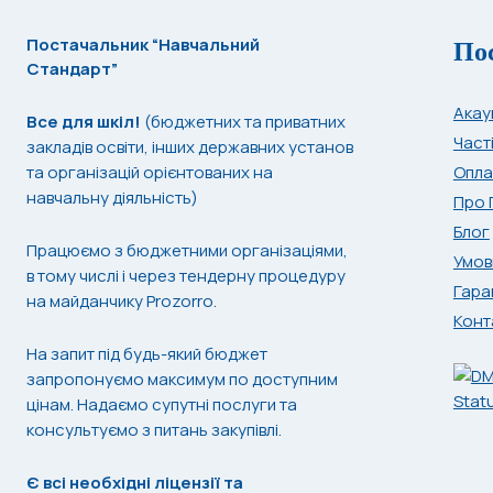
По
Постачальник “Навчальний
Стандарт”
Акау
Все для шкіл!
(бюджетних та приватних
Част
закладів освіти, інших державних установ
та організацій орієнтованих на
Опла
навчальну діяльність)
Про 
Блог
Працюємо з бюджетними організаціями,
Умов
в тому числі і через тендерну процедуру
Гара
на майданчику Prozorro.
Конт
На запит під будь-який бюджет
запропонуємо максимум по доступним
цінам. Надаємо супутні послуги та
консультуємо з питань закупівлі.
Є всі необхідні ліцензії та