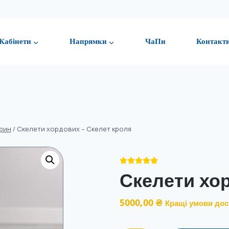
Кабінети
Напрямки
ЧаПи
Контакт
арин
/
Скелети хордових – Скелет кроля





Скелети хо
5000,00
₴
Кращі умови дос