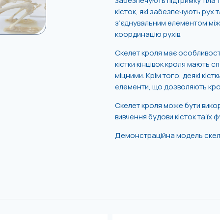
забезпечують підтримку тіла 
кісток, які забезпечують рух
з’єднувальним елементом між
координацію рухів.
Скелет кроля має особливості,
кістки кінцівок кроля мають 
міцними. Крім того, деякі кіс
елементи, що дозволяють кро
Скелет кроля може бути викор
вивчення будови кісток та їх ф
Демонстраційна модель скеле