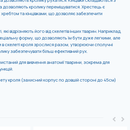
та дозволяють кролику рухатися. Кінцівки складаються з
 та дозволяють кролику переміщуватися. Хрестець є
 хребтом та кінцівками, що дозволяє забезпечити
 які відрізняють його від скелетів інших тварин. Наприклад,
спеціальну форму, що дозволяють їм бути дуже легкими, але
тки в скелеті кроля зрослися разом, утворюючи сполучні
лику забезпечувати більш ефективний рух.
истаний для вивчення анатомії тварини, зокрема для
ункцій.
ту кроля (захисний корпус по довшій стороні до 45см)