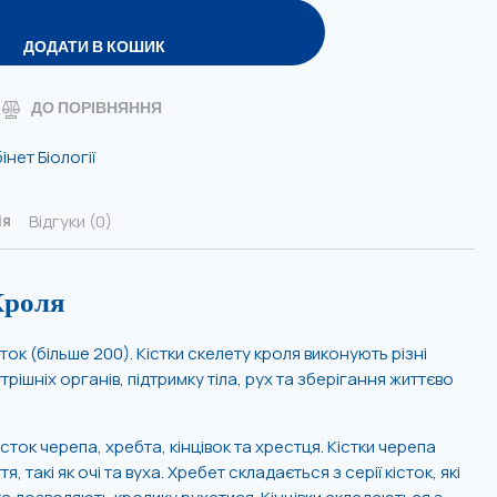
ДОДАТИ В КОШИК
ДО ПОРІВНЯННЯ
інет Біології
Відгуки (0)
ія
Кроля
ток (більше 200). Кістки скелету кроля виконують різні
трішніх органів, підтримку тіла, рух та зберігання життєво
сток черепа, хребта, кінцівок та хрестця. Кістки черепа
, такі як очі та вуха. Хребет складається з серії кісток, які