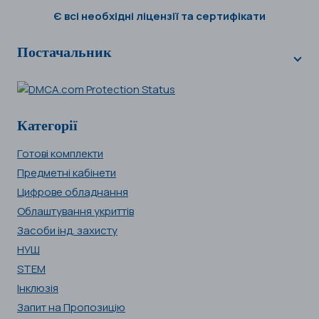
Є всі необхідні ліцензії та сертифікати
Постачальник
Категорії
Готові комплекти
Предметні кабінети
Цифрове обладнання
Облаштування укриттів
Засоби інд. захисту
НУШ
STEM
Інклюзія
Запит на Пропозицію