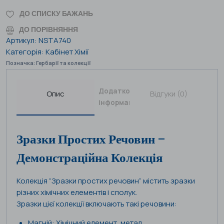
ДО СПИСКУ БАЖАНЬ
ДО ПОРІВНЯННЯ
Артикул:
NSTA740
Категорія:
Кабінет Хімії
Позначка:
Гербарії та колекції
Додаткова
Опис
Відгуки (0)
інформація
Зразки Простих Речовин –
Демонстраційна Колекція
Колекція “Зразки простих речовин” містить зразки
різних хімічних елементів і сполук.
Зразки цієї колекції включають такі речовини:
Магній: Хімічний елемент, метал.