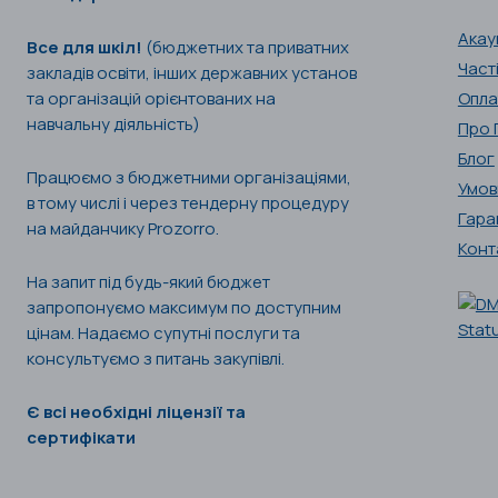
Акау
Все для шкіл!
(бюджетних та приватних
Част
закладів освіти, інших державних установ
та організацій орієнтованих на
Опла
навчальну діяльність)
Про 
Блог
Працюємо з бюджетними організаціями,
Умов
в тому числі і через тендерну процедуру
Гара
на майданчику Prozorro.
Конт
На запит під будь-який бюджет
запропонуємо максимум по доступним
цінам. Надаємо супутні послуги та
консультуємо з питань закупівлі.
Є всі необхідні ліцензії та
сертифікати