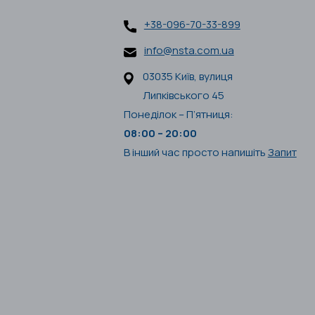
+38-096-70-33-899
info@nsta.com.ua
03035 Київ, вулиця
Липківського 45
Понеділок – П’ятниця:
08:00 – 20:00
В інший час просто напишіть
Запит