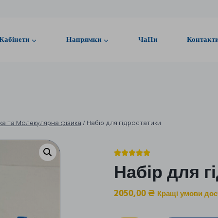
Кабінети
Напрямки
ЧаПи
Контакт
а та Молекулярна фізика
/
Набір для гідростатики





Набір для г
2050,00
₴
Кращі умови дос