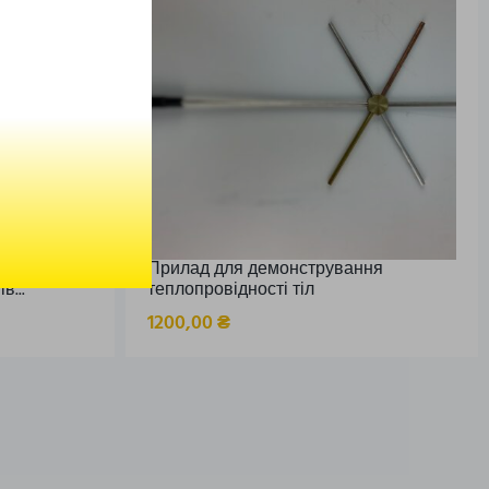
вивчення
Прилад для демонстрування
в...
теплопровідності тіл
1200,00
₴