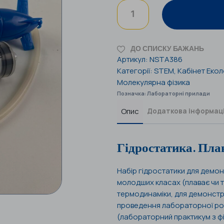
ДО СПИСКУ БАЖАНЬ
Артикул:
NSTA386
Категорії:
STEM
,
Кабінет Екол
Молекулярна фізика
Позначка:
Лабораторні прилади
Опис
Додаткова інформац
Гідростатика. Пла
Набір гідростатики для демон
молодших класах (плаває чи то
термодинаміки, для демонстрац
проведення лабораторної роб
(лабораторний практикум з фі