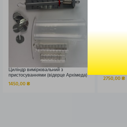
Циліндр вимірювальний з
Модель диз
пристосуваннями (відерце Архімеда)
2750,00
₴
1450,00
₴