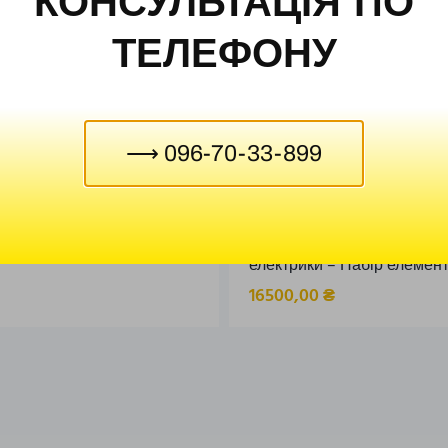
КОНСУЛЬТАЦІЯ ПО
ТЕЛЕФОНУ
⟶ 096-70-33-899
ельного двигуна
Набір лабораторний для 
електрики – Набір елементі
16500,00
₴