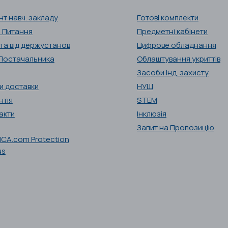
нт навч. закладу
Готові комплекти
і Питання
Предметні кабінети
та від держустанов
Цифрове обладнання
Постачальника
Облаштування укриттів
Засоби інд. захисту
и доставки
НУШ
нтія
STEM
акти
Інклюзія
Запит на Пропозицію