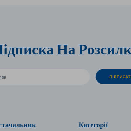
ідписка На Розсил
стачальник
Категорії