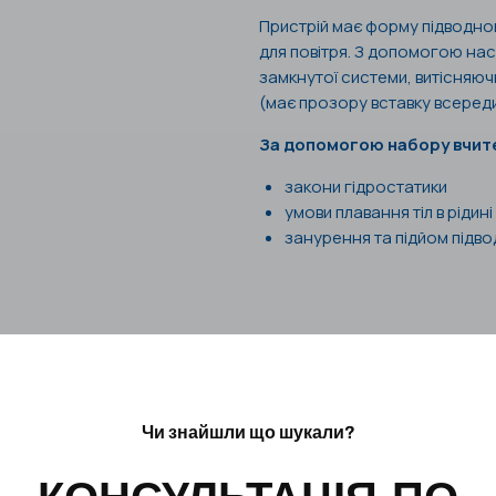
Пристрій має форму підводно
для повітря. З допомогою нас
замкнутої системи, витісняю
(має прозору вставку всеред
За допомогою набору вчит
закони гідростатики
умови плавання тіл в рідині
занурення та підйом підв
Чи знайшли що шукали?