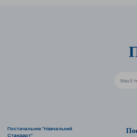
П
По
Постачальник “Навчальний
Стандарт”