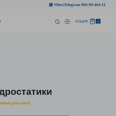
Viber|Telegram 066-99-464-11
и
0
КОШИК
ідростатики
тавки для шкіл!