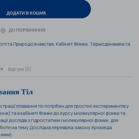
ДОДАТИ В КОШИК
ДО ПОРІВНЯННЯ
огії та Природознавства
,
Кабінет Фізики
,
Термодинаміка та
Відгуки (0)
ія
вання Тіл
страції плавання тіл потрібен для простих експериментів у
не) та в кабінеті Фізики до курсу молекулярної фізики та
ії дослідів з гідростатики і молекулярної фізики, для
оти на тему Дослідна перевірка закону Архімеда
зики).