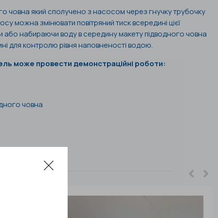
го човна який сполучено з насосом через гнучку трубочку
осу можна змінювати повітряний тиск всередині цієї
чи або набираючи воду в середину макету підводного човна
ині для контролю рівня наповненості водою.
ель може провести демонстраційні роботи:
одного човна