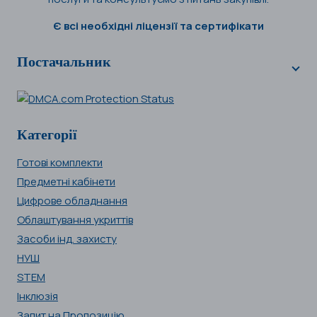
Є всі необхідні ліцензії та сертифікати
Постачальник
Категорії
Готові комплекти
Предметні кабінети
Цифрове обладнання
Облаштування укриттів
Засоби інд. захисту
НУШ
STEM
Інклюзія
Запит на Пропозицію