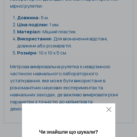
мірної рулетки:
Довжина:
5 м.
Ціна поділки:
1 мм.
Матеріал:
Міцний пластик.
Використання:
Для визначення відстані,
довжини або розмірів тіл.
Розміри:
10 х 10 х 5 см.
Метрова вимірювальна рулетка є невід’ємною
частиною навчального лабораторного
устаткування, яке може бути використане в
різноманітних наукових експериментах та
навчальних заходах, де важливо вимірювати різні
параметри з точністю до міліметрів та
демонструвати роботу з ним.
Чи знайшли що шукали?