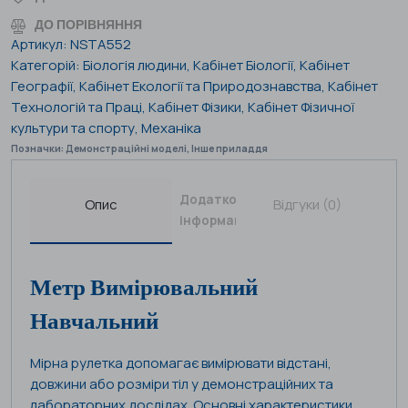
ДО ПОРІВНЯННЯ
Артикул:
NSTA552
Категорій:
Біологія людини
,
Кабінет Біології
,
Кабінет
Географії
,
Кабінет Екології та Природознавства
,
Кабінет
Технологій та Праці
,
Кабінет Фізики
,
Кабінет Фізичної
культури та спорту
,
Механіка
Позначки:
Демонстраційні моделі
,
Інше приладдя
Додаткова
Опис
Відгуки (0)
інформація
Метр Вимірювальний
Навчальний
Мірна рулетка допомагає вимірювати відстані,
довжини або розміри тіл у демонстраційних та
лабораторних дослідах. Основні характеристики