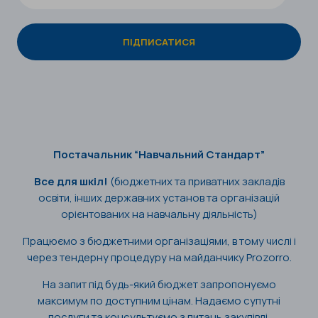
Постачальник “Навчальний Стандарт”
Все для шкіл!
(бюджетних та приватних закладів
освіти, інших державних установ та організацій
орієнтованих на навчальну діяльність)
Працюємо з бюджетними організаціями, в тому числі і
через тендерну процедуру на майданчику Prozorro.
На запит під будь-який бюджет запропонуємо
максимум по доступним цінам. Надаємо супутні
послуги та консультуємо з питань закупівлі.