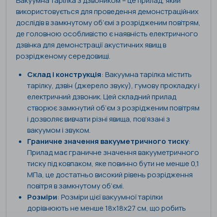
Вакуумна тарілка з дзвоником – це прилад, який
використовується для проведення демонстраційних
дослідів в замкнутому об’ємі з розрідженим повітрям,
де головною особливістю є наявність електричного
дзвінка для демонстрації акустичних явищ в
розрідженому середовищі.
Склад і конструкція
: Вакуумна тарілка містить
тарілку, дзвін (джерело звуку), гумову прокладку і
електричний дзвоник. Цей складний прилад
створює замкнутий об’єм з розрідженим повітрям
і дозволяє вивчати різні явища, пов’язані з
вакуумом і звуком.
Граничне значення вакууметричного тиску
:
Прилад має граничне значення вакууметричного
тиску під ковпаком, яке повинно бути не менше 0,1
МПа, це достатньо високий рівень розрідження
повітря в замкнутому об’ємі.
Розміри
: Розміри цієї вакуумної тарілки
дорівнюють не менше 18х18х27 см, що робить